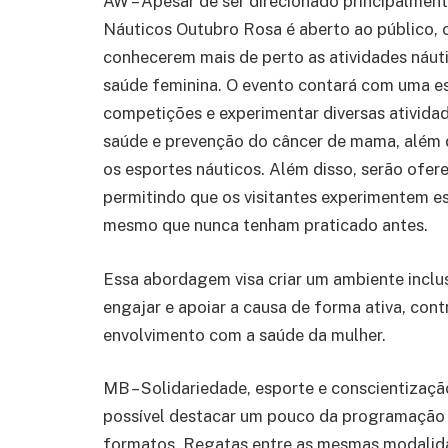
AW – Apesar de ser direcionado principalmente
Náuticos Outubro Rosa é aberto ao público,
conhecerem mais de perto as atividades náutic
saúde feminina. O evento contará com uma es
competições e experimentar diversas ativida
saúde e prevenção do câncer de mama, além 
os esportes náuticos. Além disso, serão ofer
permitindo que os visitantes experimentem e
mesmo que nunca tenham praticado antes.
Essa abordagem visa criar um ambiente inclu
engajar e apoiar a causa de forma ativa, con
envolvimento com a saúde da mulher.
MB – Solidariedade, esporte e conscientização
possível destacar um pouco da programação 
formatos. Regatas entre as mesmas modalid