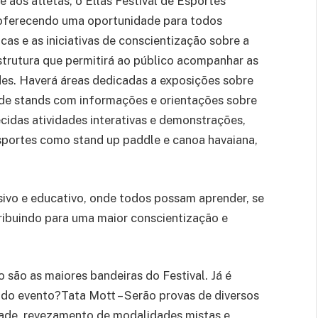
 aos atletas, o Ellas Festival de Esportes
 oferecendo uma oportunidade para todos
as e as iniciativas de conscientização sobre a
trutura que permitirá ao público acompanhar as
des. Haverá áreas dedicadas a exposições sobre
de stands com informações e orientações sobre
ecidas atividades interativas e demonstrações,
sportes como stand up paddle e canoa havaiana,
sivo e educativo, onde todos possam aprender, se
tribuindo para uma maior conscientização e
 são as maiores bandeiras do Festival. Já é
do evento?Tata Mott – Serão provas de diversos
ade, revezamento de modalidades mistas e