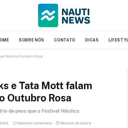
OME
SOBRE NÓS
CONTATO
DICAS
LIFESTY
ival Náutico Outubro Rosa
ks e Tata Mott falam
co Outubro Rosa
rio de peso que o Festival Náutico
/2024
Nenhum comentário
Minutos de leitura