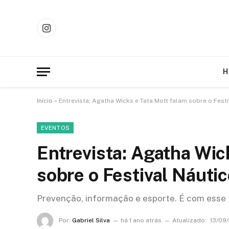
Instagram
H
Início
»
Entrevista: Agatha Wicks e Tata Mott falam sobre o Fest
EVENTOS
Entrevista: Agatha Wic
sobre o Festival Náuti
Prevenção, informação e esporte. É com esse t
Por:
Gabriel Silva
há 1 ano atrás
Atualizado:
13/09