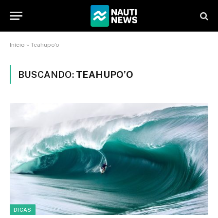
Início
»
Teahupo'o
BUSCANDO:
TEAHUPO’O
DICAS