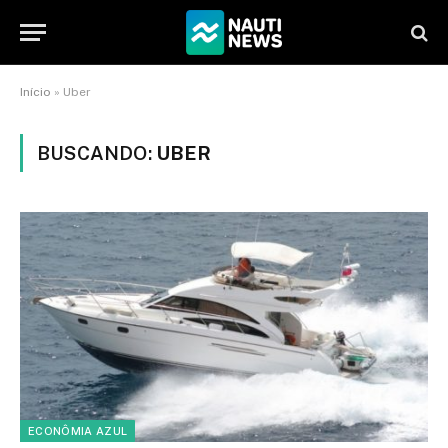
Início
»
Uber
BUSCANDO:
UBER
ECONÔMIA AZUL