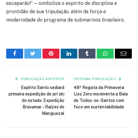
escaparão!” — simboliza o espírito de disciplina e
prontidão de sua tripulação, além da força e
modernidade do programa de submarinos brasileiro.
Facebook
Twitter
Pinterest
LinkedIn
Tumblr
WhatsApp
E-
mail
PUBLICAÇÃO ANTERIOR
PRÓXIMA PUBLICAÇÃO
Espírito Santo sediará
48ª Regata da Primavera
primeira expedição de jet ski
Lixo Zero movimenta a Baía
do estado: Expedição
de Todos-os-Santos com
Bravamar – Raízes do
foco em sustentabilidade
Manguezal