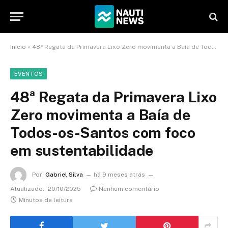
Início
»
48ª Regata da Primavera Lixo Zero movimenta a Baía de Todos-os-Santos com foco em sustentabilidade
EVENTOS
48ª Regata da Primavera Lixo
Zero movimenta a Baía de
Todos-os-Santos com foco
em sustentabilidade
Por:
Gabriel Silva
há 9 meses atrás
Atualizado:
20/10/2025
Nenhum comentário
Minutos de leitura