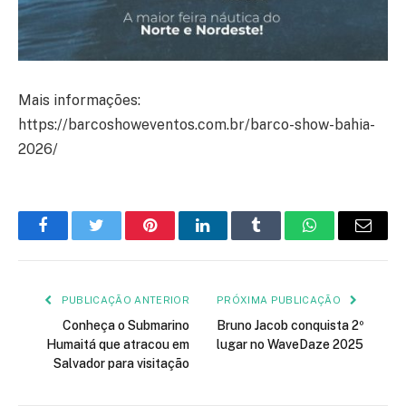
Mais informações:
https://barcoshoweventos.com.br/barco-show-bahia-
2026/
Facebook
Twitter
Pinterest
LinkedIn
Tumblr
WhatsApp
E-
mail
PUBLICAÇÃO ANTERIOR
PRÓXIMA PUBLICAÇÃO
Conheça o Submarino
Bruno Jacob conquista 2º
Humaitá que atracou em
lugar no WaveDaze 2025
Salvador para visitação