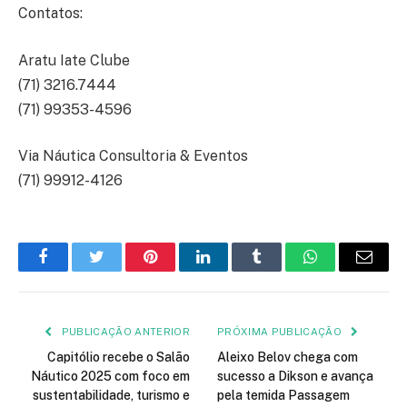
Contatos:
Aratu Iate Clube
(71) 3216.7444
(71) 99353-4596
Via Náutica Consultoria & Eventos
(71) 99912-4126
Facebook
Twitter
Pinterest
LinkedIn
Tumblr
WhatsApp
E-
mail
PUBLICAÇÃO ANTERIOR
PRÓXIMA PUBLICAÇÃO
Capitólio recebe o Salão
Aleixo Belov chega com
Náutico 2025 com foco em
sucesso a Dikson e avança
sustentabilidade, turismo e
pela temida Passagem