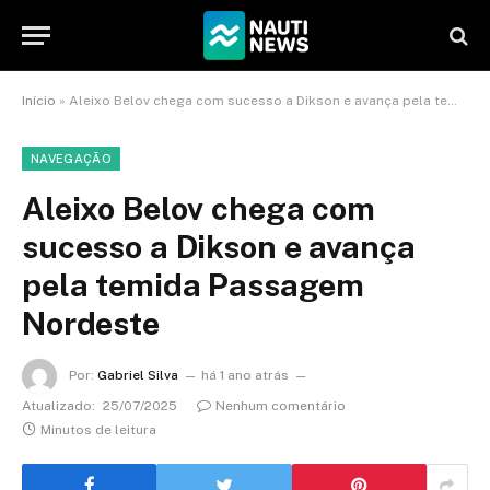
Início
»
Aleixo Belov chega com sucesso a Dikson e avança pela temida Passagem Nordeste
NAVEGAÇÃO
Aleixo Belov chega com
sucesso a Dikson e avança
pela temida Passagem
Nordeste
Por:
Gabriel Silva
há 1 ano atrás
Atualizado:
25/07/2025
Nenhum comentário
Minutos de leitura