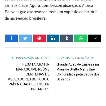
jornada única. Agora, com Dikson alcançada, Aleixo
Belov segue escrevendo mais um capítulo da história
da navegação brasileira.
Facebook
Twitter
Pinterest
LinkedIn
Tumblr
WhatsApp
E-
mail
PUBLICAÇÃO ANTERIOR
PRÓXIMA PUBLICAÇÃO
REGATA ARATU-
Grande Ação de Limpeza na
MARAGOJIPE REÚNE
Praia de Stella Maris Une
CENTENAS DE
Comunidade pela Saúde dos
VELEJADORES DE TODO O
Oceanos
PAÍS NA BAÍA DE TODOS-
OS-SANTOS