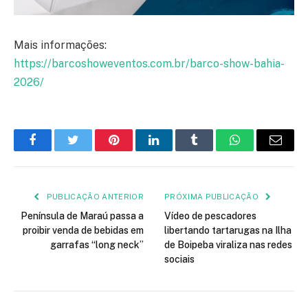
Mais informações:
https://barcoshoweventos.com.br/barco-show-bahia-
2026/
Facebook
Twitter
Pinterest
LinkedIn
Tumblr
WhatsApp
E-
mail
PUBLICAÇÃO ANTERIOR
PRÓXIMA PUBLICAÇÃO
Península de Maraú passa a
Vídeo de pescadores
proibir venda de bebidas em
libertando tartarugas na Ilha
garrafas “long neck”
de Boipeba viraliza nas redes
sociais