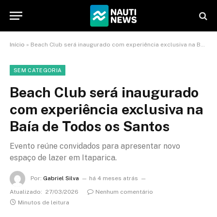
Início
»
Beach Club será inaugurado com experiência exclusiva na Baía de Todos os Santos
SEM CATEGORIA
Beach Club será inaugurado
com experiência exclusiva na
Baía de Todos os Santos
Evento reúne convidados para apresentar novo
espaço de lazer em Itaparica.
Por:
Gabriel Silva
há 4 meses atrás
Atualizado:
27/03/2026
Nenhum comentário
Minutos de leitura