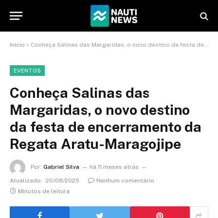
Início
»
Conheça Salinas das Margaridas, o novo destino da festa de encerramento da Regata Aratu-Maragojipe
EVENTOS
Conheça Salinas das
Margaridas, o novo destino
da festa de encerramento da
Regata Aratu-Maragojipe
Por:
Gabriel Silva
há 11 meses atrás
Atualizado:
20/08/2025
Nenhum comentário
Minutos de leitura