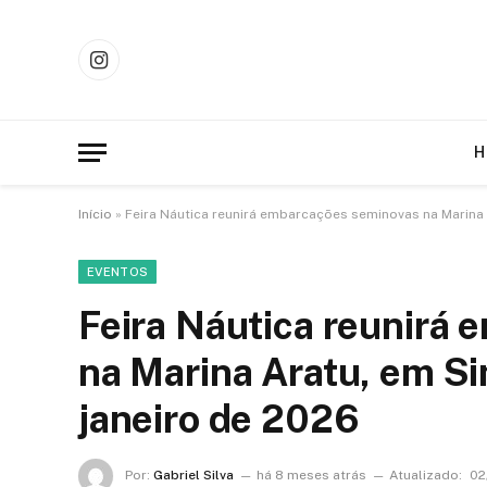
Instagram
H
Início
»
Feira Náutica reunirá embarcações seminovas na Marina 
EVENTOS
Feira Náutica reunirá
na Marina Aratu, em Si
janeiro de 2026
Por:
Gabriel Silva
há 8 meses atrás
Atualizado:
02