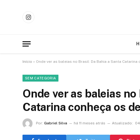
Instagram
H
Início
»
Onde ver as baleias no Brasil: Da Bahia a Santa Catarina
SEM CATEGORIA
Onde ver as baleias no 
Catarina conheça os d
Por:
Gabriel Silva
há 11 meses atrás
Atualizado:
04