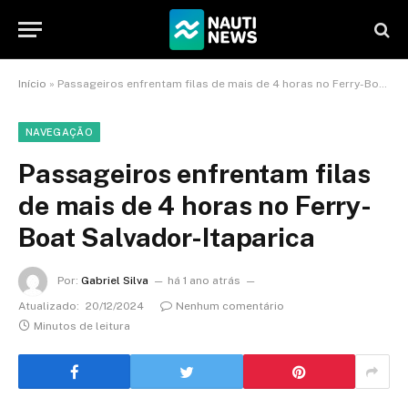
Início
»
Passageiros enfrentam filas de mais de 4 horas no Ferry-Boat Salvador-Itaparica
NAVEGAÇÃO
Passageiros enfrentam filas
de mais de 4 horas no Ferry-
Boat Salvador-Itaparica
Por:
Gabriel Silva
há 1 ano atrás
Atualizado:
20/12/2024
Nenhum comentário
Minutos de leitura