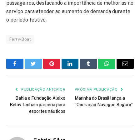
passageiros, destacando a importância de melhorias no
serviço para atender ao aumento de demanda durante
o período festivo.
Ferry-Boat
Facebook
Twitter
Pinterest
LinkedIn
Tumblr
WhatsApp
E-
mail
PUBLICAÇÃO ANTERIOR
PRÓXIMA PUBLICAÇÃO
Bahia e Fundação Aleixo
Marinha do Brasil lança a
Belov fecham parceria para
“Operação Navegue Seguro”
esportes náuticos
Gabriel Silva