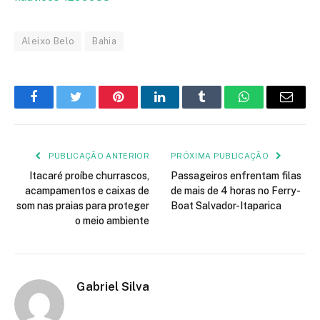
Aleixo Belo
Bahia
Facebook
Twitter
Pinterest
LinkedIn
Tumblr
WhatsApp
E-
mail
PUBLICAÇÃO ANTERIOR
PRÓXIMA PUBLICAÇÃO
Itacaré proíbe churrascos,
Passageiros enfrentam filas
acampamentos e caixas de
de mais de 4 horas no Ferry-
som nas praias para proteger
Boat Salvador-Itaparica
o meio ambiente
Gabriel Silva