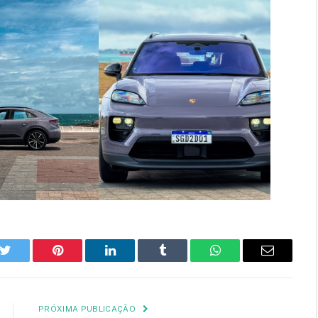
k
Twitter
Pinterest
LinkedIn
Tumblr
WhatsApp
E-
mail
PRÓXIMA PUBLICAÇÃO