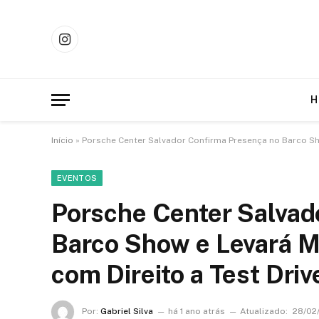
Instagram
H
Início
»
Porsche Center Salvador Confirma Presença no Barco Sh
EVENTOS
Porsche Center Salvad
Barco Show e Levará M
com Direito a Test Driv
Por:
Gabriel Silva
há 1 ano atrás
Atualizado:
28/02