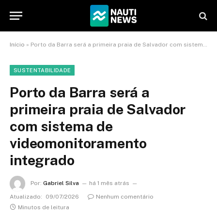
Início
»
Porto da Barra será a primeira praia de Salvador com sistema de videomonitoramento integrado
SUSTENTABILIDADE
Porto da Barra será a
primeira praia de Salvador
com sistema de
videomonitoramento
integrado
Por:
Gabriel Silva
há 1 mês atrás
Atualizado:
09/07/2026
Nenhum comentário
Minutos de leitura