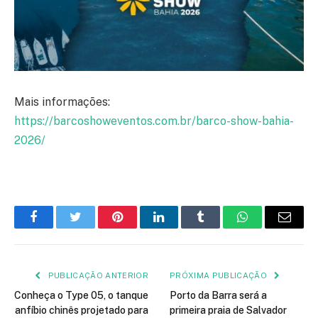
Mais informações:
https://barcoshoweventos.com.br/barco-show-bahia-
2026/
Facebook
Twitter
Pinterest
LinkedIn
Tumblr
WhatsApp
E-
mail
PUBLICAÇÃO ANTERIOR
PRÓXIMA PUBLICAÇÃO
Conheça o Type 05, o tanque
Porto da Barra será a
anfíbio chinês projetado para
primeira praia de Salvador