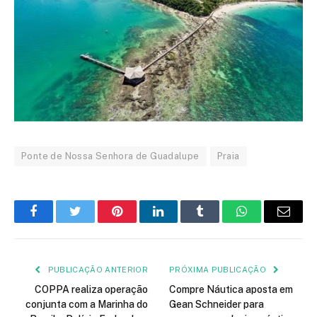
Ponte de Nossa Senhora de Guadalupe
Praia
Facebook
Twitter
Pinterest
LinkedIn
Tumblr
WhatsApp
E-
mail
PUBLICAÇÃO ANTERIOR
PRÓXIMA PUBLICAÇÃO
COPPA realiza operação
Compre Náutica aposta em
conjunta com a Marinha do
Gean Schneider para