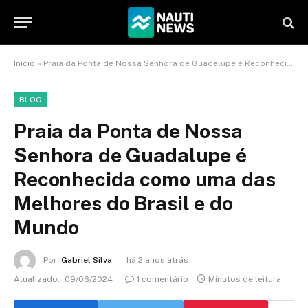
Início
»
Praia da Ponta de Nossa Senhora de Guadalupe é Reconhecida como uma das Melhores do Brasil e do Mundo
BLOG
Praia da Ponta de Nossa
Senhora de Guadalupe é
Reconhecida como uma das
Melhores do Brasil e do
Mundo
Por:
Gabriel Silva
há 2 anos atrás
Atualizado:
09/06/2024
1 comentário
Minutos de leitura