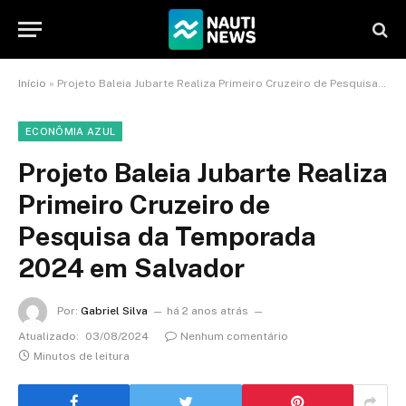
Início
»
Projeto Baleia Jubarte Realiza Primeiro Cruzeiro de Pesquisa da Temporada 2024 em Salvador
ECONÔMIA AZUL
Projeto Baleia Jubarte Realiza
Primeiro Cruzeiro de
Pesquisa da Temporada
2024 em Salvador
Por:
Gabriel Silva
há 2 anos atrás
Atualizado:
03/08/2024
Nenhum comentário
Minutos de leitura