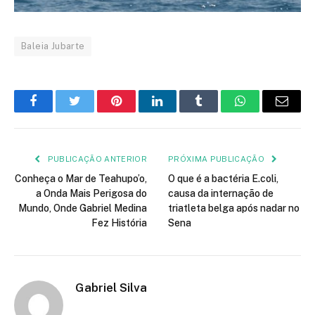
Baleia Jubarte
Facebook
Twitter
Pinterest
LinkedIn
Tumblr
WhatsApp
E-
mail
PUBLICAÇÃO ANTERIOR
PRÓXIMA PUBLICAÇÃO
Conheça o Mar de Teahupo’o,
O que é a bactéria E.coli,
a Onda Mais Perigosa do
causa da internação de
Mundo, Onde Gabriel Medina
triatleta belga após nadar no
Fez História
Sena
Gabriel Silva