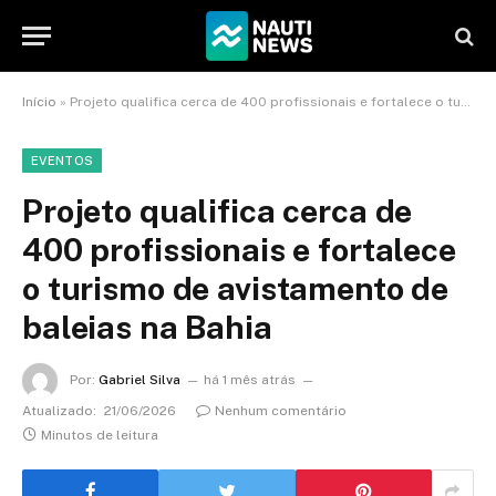
Início
»
Projeto qualifica cerca de 400 profissionais e fortalece o turismo de avistamento de baleias na Bahia
EVENTOS
Projeto qualifica cerca de
400 profissionais e fortalece
o turismo de avistamento de
baleias na Bahia
Por:
Gabriel Silva
há 1 mês atrás
Atualizado:
21/06/2026
Nenhum comentário
Minutos de leitura