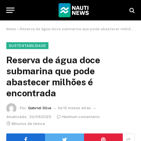
Início
»
Reserva de água doce submarina que pode abastecer milhões é encontrada
SUSTENTABILIDADE
Reserva de água doce
submarina que pode
abastecer milhões é
encontrada
Por:
Gabriel Silva
há 10 meses atrás
Atualizado:
20/09/2025
Nenhum comentário
Minutos de leitura