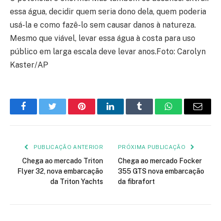
essa água, decidir quem seria dono dela, quem poderia
usá-la e como fazê-lo sem causar danos à natureza.
Mesmo que viável, levar essa água à costa para uso
público em larga escala deve levar anos.Foto: Carolyn
Kaster/AP
Facebook
Twitter
Pinterest
LinkedIn
Tumblr
WhatsApp
E-
mail
PUBLICAÇÃO ANTERIOR
PRÓXIMA PUBLICAÇÃO
Chega ao mercado Triton
Chega ao mercado Focker
Flyer 32, nova embarcação
355 GTS nova embarcação
da Triton Yachts
da fibrafort