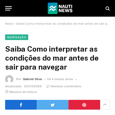
Início
»
Saiba Como interpretar as condições do mar antes de sair para navegar
NAVEGAÇÃO
Saiba Como interpretar as
condições do mar antes de
sair para navegar
Por:
Gabriel Silva
há 4 meses atrás
Atualizado:
23/03/2026
Nenhum comentário
Minutos de leitura