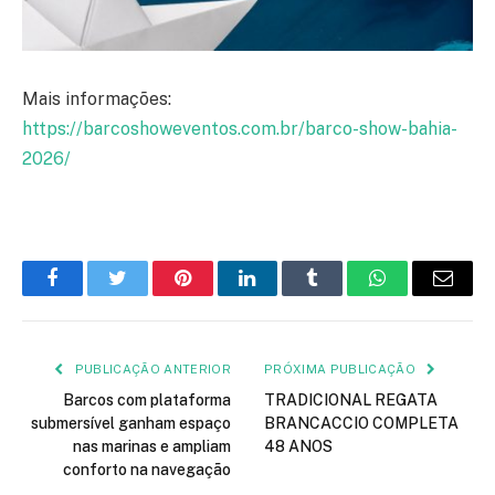
Mais informações:
https://barcoshoweventos.com.br/barco-show-bahia-
2026/
Facebook
Twitter
Pinterest
LinkedIn
Tumblr
WhatsApp
E-
mail
PUBLICAÇÃO ANTERIOR
PRÓXIMA PUBLICAÇÃO
Barcos com plataforma
TRADICIONAL REGATA
submersível ganham espaço
BRANCACCIO COMPLETA
nas marinas e ampliam
48 ANOS
conforto na navegação