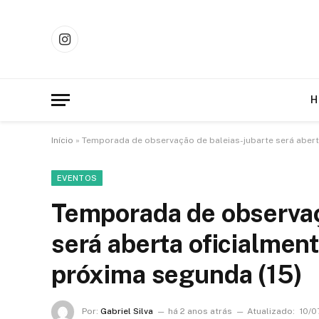
Instagram
H
Início
»
Temporada de observação de baleias-jubarte será abert
EVENTOS
Temporada de observaç
será aberta oficialmen
próxima segunda (15)
Por:
Gabriel Silva
há 2 anos atrás
Atualizado:
10/0