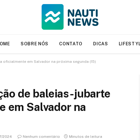
OME
SOBRE NÓS
CONTATO
DICAS
LIFESTY
a oficialmente em Salvador na próxima segunda (15)
ão de baleias-jubarte
te em Salvador na
7/2024
Nenhum comentário
Minutos de leitura