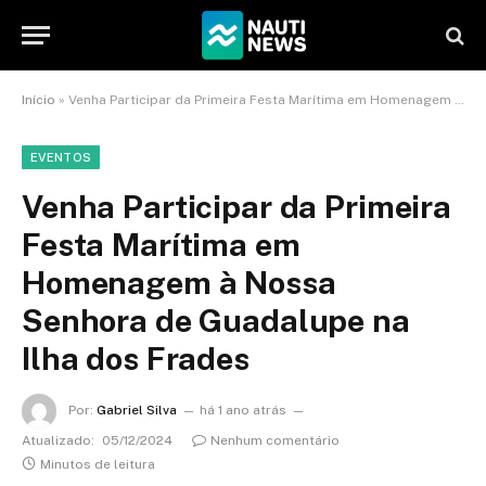
Início
»
Venha Participar da Primeira Festa Marítima em Homenagem à Nossa Senhora de Guadalupe na Ilha dos Frades
EVENTOS
Venha Participar da Primeira
Festa Marítima em
Homenagem à Nossa
Senhora de Guadalupe na
Ilha dos Frades
Por:
Gabriel Silva
há 1 ano atrás
Atualizado:
05/12/2024
Nenhum comentário
Minutos de leitura