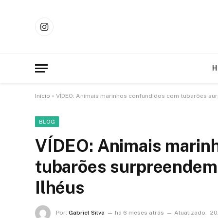
Instagram
H
Início
»
VÍDEO: Animais marinhos confundidos com tubarões sur
BLOG
VÍDEO: Animais marin
tubarões surpreendem 
Ilhéus
Por:
Gabriel Silva
há 6 meses atrás
Atualizado:
20