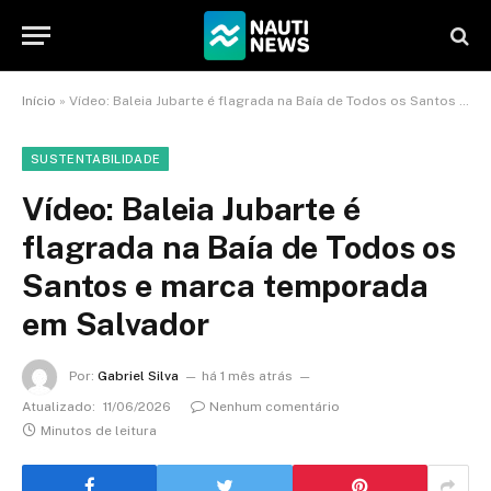
Início
»
Vídeo: Baleia Jubarte é flagrada na Baía de Todos os Santos e marca temporada em Salvador
SUSTENTABILIDADE
Vídeo: Baleia Jubarte é
flagrada na Baía de Todos os
Santos e marca temporada
em Salvador
Por:
Gabriel Silva
há 1 mês atrás
Atualizado:
11/06/2026
Nenhum comentário
Minutos de leitura