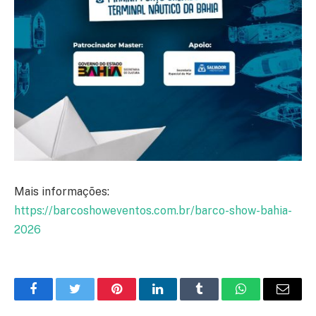
Mais informações:
https://barcoshoweventos.com.br/barco-show-bahia-
2026
Facebook
Twitter
Pinterest
LinkedIn
Tumblr
WhatsApp
E-