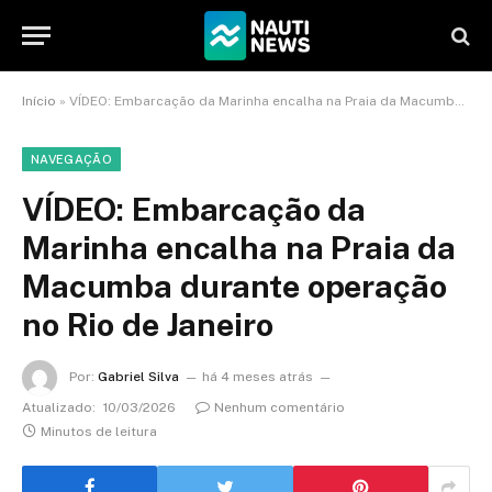
Início
»
VÍDEO: Embarcação da Marinha encalha na Praia da Macumba durante operação no Rio de Janeiro
NAVEGAÇÃO
VÍDEO: Embarcação da
Marinha encalha na Praia da
Macumba durante operação
no Rio de Janeiro
Por:
Gabriel Silva
há 4 meses atrás
Atualizado:
10/03/2026
Nenhum comentário
Minutos de leitura