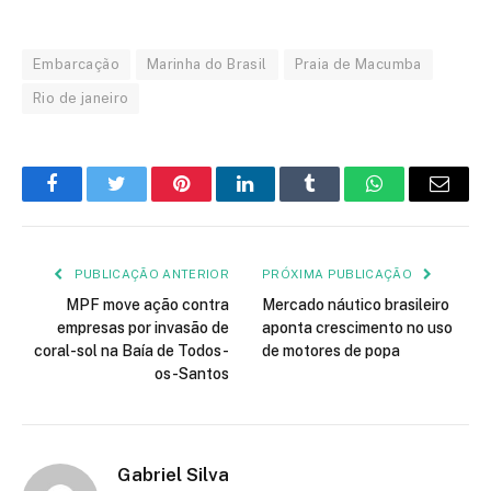
Embarcação
Marinha do Brasil
Praia de Macumba
Rio de janeiro
Facebook
Twitter
Pinterest
LinkedIn
Tumblr
WhatsApp
E-
mail
PUBLICAÇÃO ANTERIOR
PRÓXIMA PUBLICAÇÃO
MPF move ação contra
Mercado náutico brasileiro
empresas por invasão de
aponta crescimento no uso
coral-sol na Baía de Todos-
de motores de popa
os-Santos
Gabriel Silva