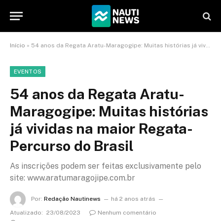
Início
»
54 anos da Regata Aratu-Maragogipe: Muitas histórias já vividas na maior Regata-Percurso do Brasil
EVENTOS
54 anos da Regata Aratu-
Maragogipe: Muitas histórias
já vividas na maior Regata-
Percurso do Brasil
As inscrições podem ser feitas exclusivamente pelo
site: www.aratumaragojipe.com.br
Por:
Redação Nautinews
há 2 anos atrás
Atualizado:
23/08/2023
Nenhum comentário