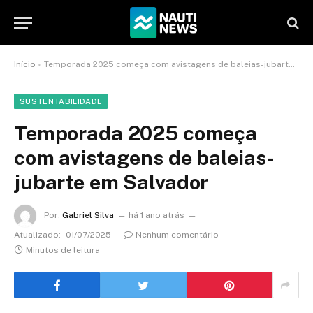
Início
»
Temporada 2025 começa com avistagens de baleias-jubarte em Salvador
SUSTENTABILIDADE
Temporada 2025 começa
com avistagens de baleias-
jubarte em Salvador
Por:
Gabriel Silva
há 1 ano atrás
Atualizado:
01/07/2025
Nenhum comentário
Minutos de leitura