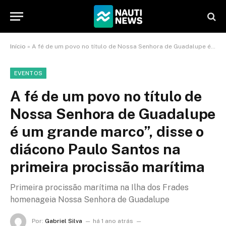
Início
»
A fé de um povo no título de Nossa Senhora de Guadalupe é um grande marco”, disse o diácono Paulo Santos na primeira procissão marítima
EVENTOS
A fé de um povo no título de
Nossa Senhora de Guadalupe
é um grande marco”, disse o
diácono Paulo Santos na
primeira procissão marítima
Primeira procissão marítima na Ilha dos Frades
homenageia Nossa Senhora de Guadalupe
Por:
Gabriel Silva
há 1 ano atrás