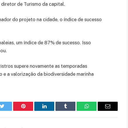
diretor de Turismo da capital.
dor do projeto na cidade, o índice de sucesso
aleias, um índice de 87% de sucesso. Isso
mou.
egistros supere novamente as temporadas
o e a valorização da biodiversidade marinha
k
Twitter
Pinterest
LinkedIn
Tumblr
WhatsApp
E-
mail