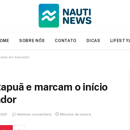
OME
SOBRE NÓS
CONTATO
DICAS
LIFESTY
orada em Salvador
apuã e marcam o início
ador
2025
Nenhum comentário
Minutos de leitura