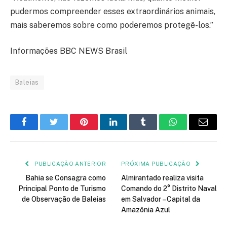
pudermos compreender esses extraordinários animais,
mais saberemos sobre como poderemos protegê-los.”
Informações BBC NEWS Brasil
Baleias
Facebook
Twitter
Pinterest
LinkedIn
Tumblr
WhatsApp
E-
mail
PUBLICAÇÃO ANTERIOR
PRÓXIMA PUBLICAÇÃO
Bahia se Consagra como
Almirantado realiza visita
Principal Ponto de Turismo
Comando do 2° Distrito Naval
de Observação de Baleias
em Salvador – Capital da
Amazônia Azul