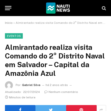
Início
»
Almirantado realiza visita Comando do 2° Distrito Naval em Salvador – Capital da Amazônia Azul
EVENTOS
Almirantado realiza visita
Comando do 2° Distrito Naval
em Salvador – Capital da
Amazônia Azul
Por:
Gabriel Silva
há 2 anos atrás
Atualizado:
22/07/2024
Nenhum comentário
Minutos de leitura