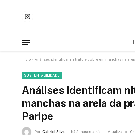
Instagram
H
Início
»
Análises identificam nitrato e cobre em manchas na arei
SUSTENTABILIDADE
Análises identificam ni
manchas na areia da p
Paripe
Por:
Gabriel Silva
há 5 meses atrás
Atualizado:
04