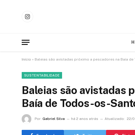
Instagram
H
Início
»
Baleias são avistadas próximo a pescadores na Baía d
SUSTENTABILIDADE
Baleias são avistadas 
Baía de Todos-os-Sant
Por:
Gabriel Silva
há 2 anos atrás
Atualizado:
22/