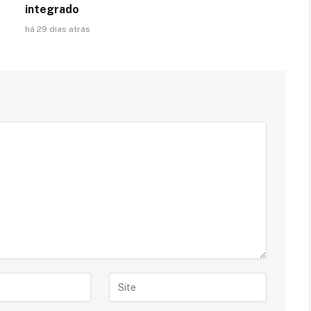
integrado
há 29 dias atrás