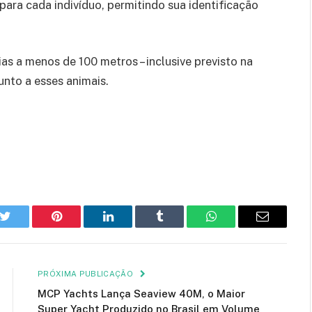
para cada indivíduo, permitindo sua identificação
s a menos de 100 metros – inclusive previsto na
unto a esses animais.
k
Twitter
Pinterest
LinkedIn
Tumblr
WhatsApp
E-
mail
PRÓXIMA PUBLICAÇÃO
MCP Yachts Lança Seaview 40M, o Maior
Super Yacht Produzido no Brasil em Volume