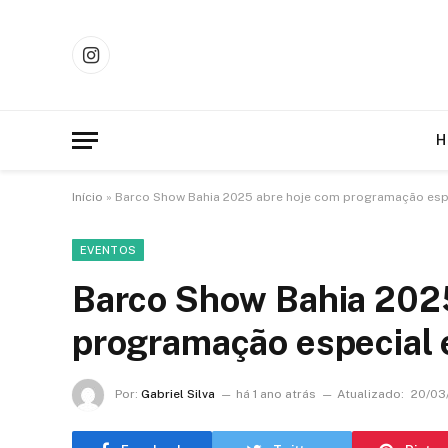
Instagram
H
Início
»
Barco Show Bahia 2025 abre hoje com programação esp
EVENTOS
Barco Show Bahia 202
programação especial 
Por:
Gabriel Silva
há 1 ano atrás
Atualizado:
20/03