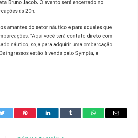
eta Bruno Jacob. O evento será encerrado no
cações às 20h.
os amantes do setor náutico e para aqueles que
mbarcações. “Aqui você terá contato direto com
cado náutico, seja para adquirir uma embarcação
. Os ingressos estão à venda pelo Sympla, e
k
Twitter
Pinterest
LinkedIn
Tumblr
WhatsApp
E-
mail