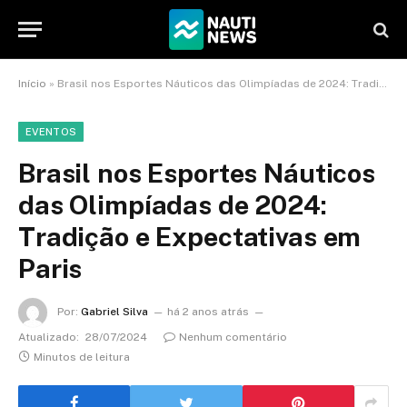
Início
»
Brasil nos Esportes Náuticos das Olimpíadas de 2024: Tradição e Expectativas em Paris
EVENTOS
Brasil nos Esportes Náuticos
das Olimpíadas de 2024:
Tradição e Expectativas em
Paris
Por:
Gabriel Silva
há 2 anos atrás
Atualizado:
28/07/2024
Nenhum comentário
Minutos de leitura