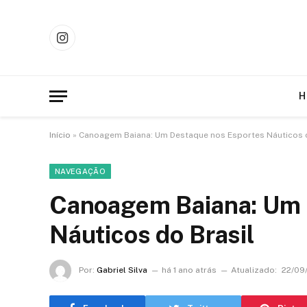
Instagram
H
Início
»
Canoagem Baiana: Um Destaque nos Esportes Náuticos d
NAVEGAÇÃO
Canoagem Baiana: Um 
Náuticos do Brasil
Por:
Gabriel Silva
há 1 ano atrás
Atualizado:
22/09