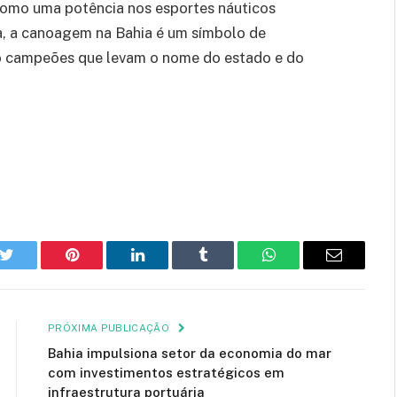
como uma potência nos esportes náuticos
va, a canoagem na Bahia é um símbolo de
do campeões que levam o nome do estado e do
k
Twitter
Pinterest
LinkedIn
Tumblr
WhatsApp
E-
mail
PRÓXIMA PUBLICAÇÃO
Bahia impulsiona setor da economia do mar
com investimentos estratégicos em
infraestrutura portuária