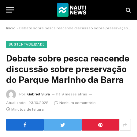
Início
»
Debate sobre pesca reacende discussão sobre preservação do Parque Marinho da Barra
SUSTENTABILIDADE
Debate sobre pesca reacende
discussão sobre preservação
do Parque Marinho da Barra
Por:
Gabriel Silva
há 9 meses atrás
Atualizado:
23/10/2025
Nenhum comentário
Minutos de leitura