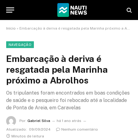
Início
»
Embarcação à deriva é resgatada pela Marinha próximo a Abrolhos
NAVEGAÇÃO
Embarcação à deriva é
resgatada pela Marinha
próximo a Abrolhos
Os tripulantes foram encontrados em boas condições
de saúde e o pesqueiro foi rebocado até a localidade
de Ponta de Areia, em Caravelas
Por:
Gabriel Silva
há 1 ano atrás
Atualizado:
09/09/2024
Nenhum comentário
Minutos de leitura