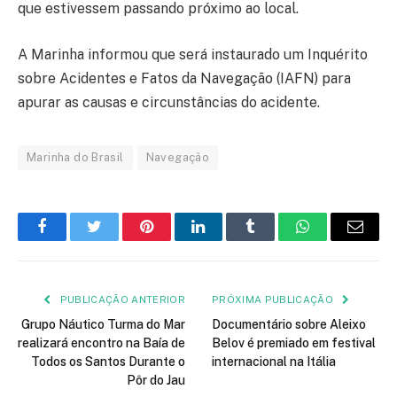
que estivessem passando próximo ao local.
A Marinha informou que será instaurado um Inquérito
sobre Acidentes e Fatos da Navegação (IAFN) para
apurar as causas e circunstâncias do acidente.
Marinha do Brasil
Navegação
Facebook
Twitter
Pinterest
LinkedIn
Tumblr
WhatsApp
E-
mail
PUBLICAÇÃO ANTERIOR
PRÓXIMA PUBLICAÇÃO
Grupo Náutico Turma do Mar
Documentário sobre Aleixo
realizará encontro na Baía de
Belov é premiado em festival
Todos os Santos Durante o
internacional na Itália
Pôr do Jau