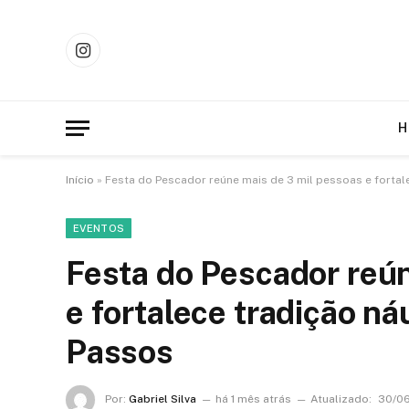
Instagram
H
Início
»
Festa do Pescador reúne mais de 3 mil pessoas e forta
EVENTOS
Festa do Pescador reú
e fortalece tradição n
Passos
Por:
Gabriel Silva
há 1 mês atrás
Atualizado:
30/0