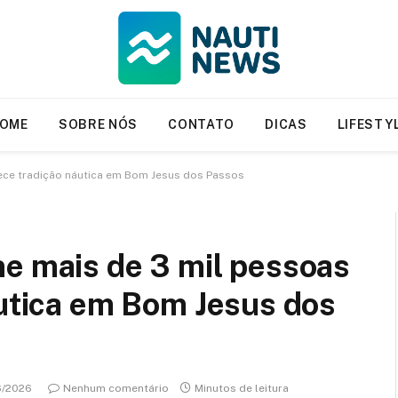
OME
SOBRE NÓS
CONTATO
DICAS
LIFESTY
lece tradição náutica em Bom Jesus dos Passos
ne mais de 3 mil pessoas
áutica em Bom Jesus dos
6/2026
Nenhum comentário
Minutos de leitura