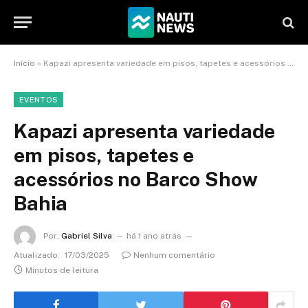
Início
»
Kapazi apresenta variedade em pisos, tapetes e acessórios no Barco Show Bahia
EVENTOS
Kapazi apresenta variedade
em pisos, tapetes e
acessórios no Barco Show
Bahia
Por:
Gabriel Silva
há 1 ano atrás
Atualizado:
17/03/2025
Nenhum comentário
Minutos de leitura