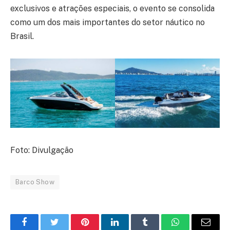
exclusivos e atrações especiais, o evento se consolida
como um dos mais importantes do setor náutico no
Brasil.
Foto: Divulgação
Barco Show
Facebook
Twitter
Pinterest
LinkedIn
Tumblr
WhatsApp
E-