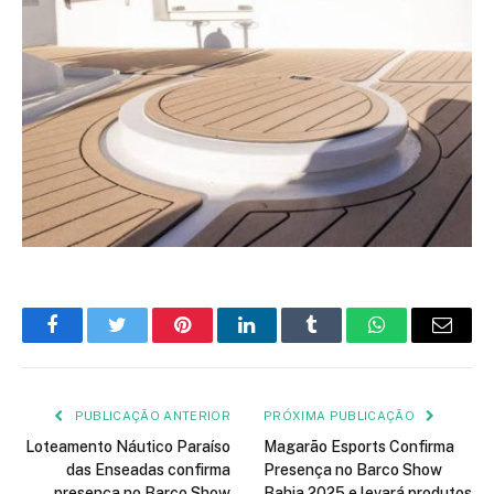
Facebook
Twitter
Pinterest
LinkedIn
Tumblr
WhatsApp
E-
mail
PUBLICAÇÃO ANTERIOR
PRÓXIMA PUBLICAÇÃO
Loteamento Náutico Paraíso
Magarão Esports Confirma
das Enseadas confirma
Presença no Barco Show
presença no Barco Show
Bahia 2025 e levará produtos