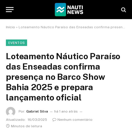
Início
»
Loteamento Náutico Paraíso das Enseadas confirma presença no Barco Show Bahia 2025 e prepara lançamento oficial
EVENTOS
Loteamento Náutico Paraíso
das Enseadas confirma
presença no Barco Show
Bahia 2025 e prepara
lançamento oficial
Por:
Gabriel Silva
há 1 ano atrás
Atualizado:
16/03/2025
Nenhum comentário
Minutos de leitura