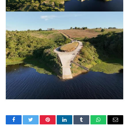
Facebook
Twitter
Pinterest
LinkedIn
Tumblr
WhatsApp
E-