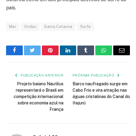
país.
Mar
Ondas
Santa Catarina
Surfe
Facebook
Twitter
Pinterest
LinkedIn
Tumblr
WhatsApp
E-
mail
PUBLICAÇÃO ANTERIOR
PRÓXIMA PUBLICAÇÃO
Projeto baiano Nautilus
Barco naufragado surge em
representará o Brasil em
Cabo Frio e vira atração nas
competição internacional
águas cristalinas do Canal do
sobre economia azul na
Itajurú
França