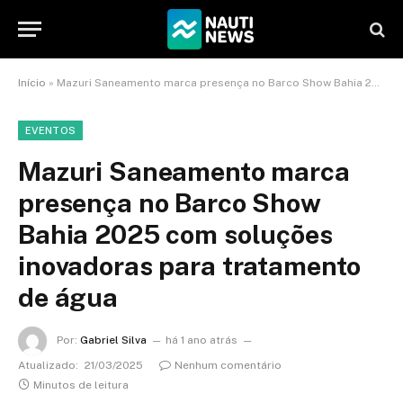
Início
»
Mazuri Saneamento marca presença no Barco Show Bahia 2025 com soluções inovadoras para tratamento de água
EVENTOS
Mazuri Saneamento marca
presença no Barco Show
Bahia 2025 com soluções
inovadoras para tratamento
de água
Por:
Gabriel Silva
há 1 ano atrás
Atualizado:
21/03/2025
Nenhum comentário
Minutos de leitura