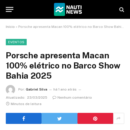
Início
»
Porsche apresenta Macan 100% elétrico no Barco Show Bahia 2025
EVENTOS
Porsche apresenta Macan
100% elétrico no Barco Show
Bahia 2025
Por:
Gabriel Silva
há 1 ano atrás
Atualizado:
23/03/2025
Nenhum comentário
Minutos de leitura