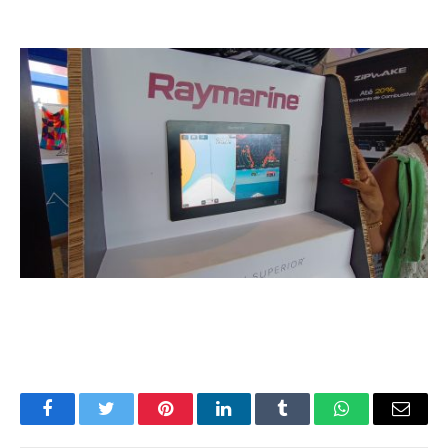
Facebook
Twitter
Pinterest
LinkedIn
Tumblr
WhatsApp
E-