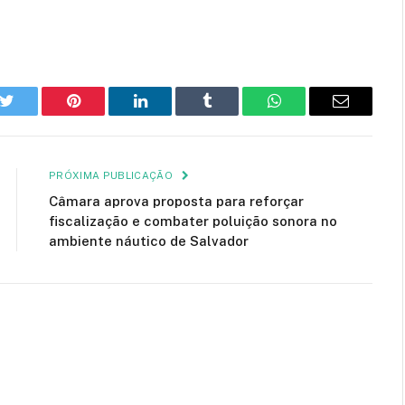
k
Twitter
Pinterest
LinkedIn
Tumblr
WhatsApp
E-
mail
PRÓXIMA PUBLICAÇÃO
Câmara aprova proposta para reforçar
fiscalização e combater poluição sonora no
ambiente náutico de Salvador