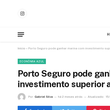
Instagram
H
Início
»
Porto Seguro pode ganhar marina com investimento sup
ECONÔMIA AZUL
Porto Seguro pode gan
investimento superior 
Por:
Gabriel Silva
há 2 meses atrás
Atualizado:
15