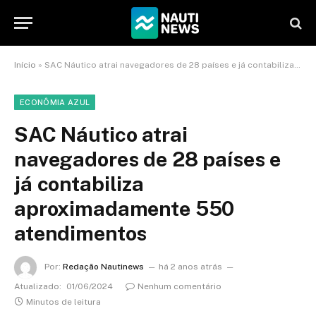
Início
»
SAC Náutico atrai navegadores de 28 países e já contabiliza aproximadamente 550 atendimentos
ECONÔMIA AZUL
SAC Náutico atrai
navegadores de 28 países e
já contabiliza
aproximadamente 550
atendimentos
Por:
Redação Nautinews
há 2 anos atrás
Atualizado:
01/06/2024
Nenhum comentário
Minutos de leitura