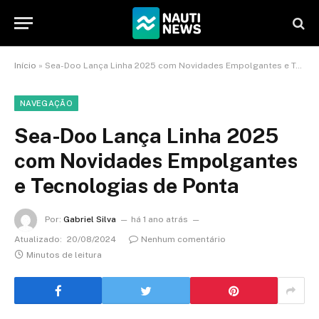
Início
»
Sea-Doo Lança Linha 2025 com Novidades Empolgantes e Tecnologias de Ponta
NAVEGAÇÃO
Sea-Doo Lança Linha 2025
com Novidades Empolgantes
e Tecnologias de Ponta
Por:
Gabriel Silva
há 1 ano atrás
Atualizado:
20/08/2024
Nenhum comentário
Minutos de leitura