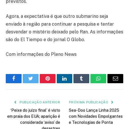
previstos.
Agora, a expectativa é que outro submarino seja
enviado à região para continuar a pesquisa e tentar
desvendar o mistério deixado pelo Ran. As informações
são do El Tiempo e do jornal O Globo.
Com informações do Pleno News
Facebook
Twitter
Pinterest
LinkedIn
Tumblr
WhatsApp
E-
mail
PUBLICAÇÃO ANTERIOR
PRÓXIMA PUBLICAÇÃO
‘Peixe do juízo final’ é visto
Sea-Doo Lança Linha 2025
em praia dos EUA; aparição é
com Novidades Empolgantes
considerada ‘aviso’ de
e Tecnologias de Ponta
desastres