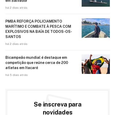
em Salvador
há 2 dias atrás
PMBA REFORÇA POLICIAMENTO
MARÍTIMO E COMBATE À PESCA COM
EXPLOSIVOS NA BAÍA DE TODOS-OS-
SANTOS
há 2 dias atrás
Bicampeão mundial é destaque em
competição que reúne cerca de 200
atletas em Itacaré
há 5 dias atrás
Se inscreva para
novidades