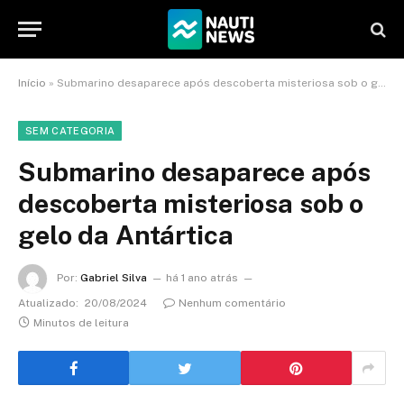
Início
»
Submarino desaparece após descoberta misteriosa sob o gelo da Antártica
SEM CATEGORIA
Submarino desaparece após
descoberta misteriosa sob o
gelo da Antártica
Por:
Gabriel Silva
há 1 ano atrás
Atualizado:
20/08/2024
Nenhum comentário
Minutos de leitura