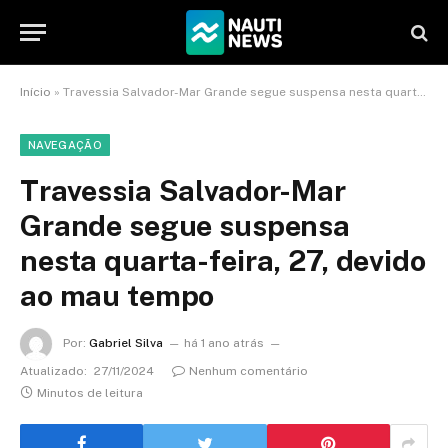
Início
»
Travessia Salvador-Mar Grande segue suspensa nesta quarta-feira, 27, devido ao mau tempo
NAVEGAÇÃO
Travessia Salvador-Mar
Grande segue suspensa
nesta quarta-feira, 27, devido
ao mau tempo
Por:
Gabriel Silva
há 1 ano atrás
Atualizado:
27/11/2024
Nenhum comentário
Minutos de leitura