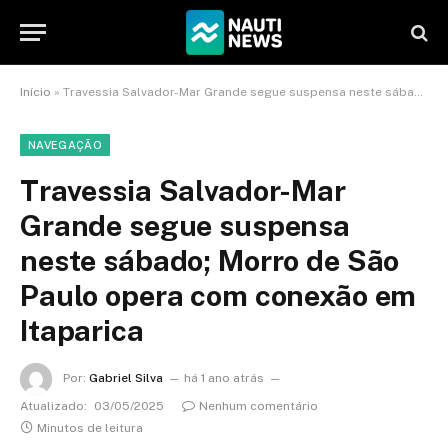
Início
»
Travessia Salvador-Mar Grande segue suspensa neste sábado; Morro de São Paulo opera com conexão em Itaparica
NAVEGAÇÃO
Travessia Salvador-Mar
Grande segue suspensa
neste sábado; Morro de São
Paulo opera com conexão em
Itaparica
Por:
Gabriel Silva
há 1 ano atrás
Atualizado:
03/05/2025
Nenhum comentário
Minutos de leitura