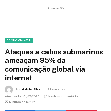
Anuncio 05
ECONÔMIA AZUL
Ataques a cabos submarinos
ameaçam 95% da
comunicação global via
internet
Por:
Gabriel Silva
há 1 ano atrás
Atualizado:
01/05/2025
Nenhum comentário
Minutos de leitura