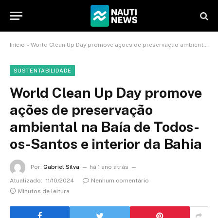
Início
»
World Clean Up Day promove ações de preservação ambiental na Baía de Todos-os-Santos e interior da Bahia
SUSTENTABILIDADE
World Clean Up Day promove
ações de preservação
ambiental na Baía de Todos-
os-Santos e interior da Bahia
Por:
Gabriel Silva
há 1 ano atrás
Atualizado:
11/10/2024
Nenhum comentário
Minutos de leitura