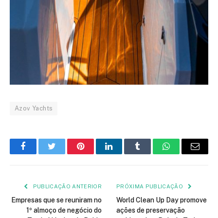
Azov Yachts
Facebook
Twitter
Pinterest
LinkedIn
Tumblr
WhatsApp
E-
mail
PUBLICAÇÃO ANTERIOR
PRÓXIMA PUBLICAÇÃO
Empresas que se reuniram no
World Clean Up Day promove
1º almoço de negócio do
ações de preservação