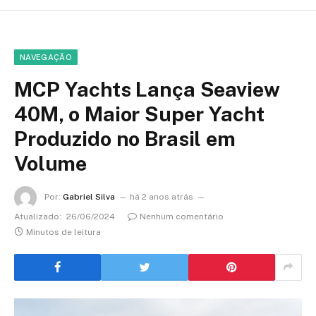
NAVEGAÇÃO
MCP Yachts Lança Seaview
40M, o Maior Super Yacht
Produzido no Brasil em
Volume
Por:
Gabriel Silva
há 2 anos atrás
Atualizado:
26/06/2024
Nenhum comentário
Minutos de leitura